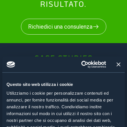
RISULTATO.
Richiedici una consulenza
CASE STUDIES
Questo sito web utilizza i cookie
FARMACEUTICA
Utilizziamo i cookie per personalizzare contenuti ed
Come verificare e tracciare le matricole di tutte le
annunci, per fornire funzionalità dei social media e per
componenti per gli apparati di una sala operatoria?
Leggi
analizzare il nostro traffico. Condividiamo inoltre
informazioni sul modo in cui utilizzi il nostro sito con i
nostri partner che si occupano di analisi dei dati web,