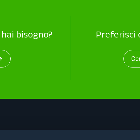
i hai bisogno?
Preferisci
Cer
About
Cer