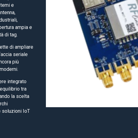
stemi e
antenna,
ustriali,
opertura ampia e
à di tag.
ette di ampliare
faccia seriale
ncora più
 moderni.
re integrato
quilibrio tra
tando la scelta
rchi
e soluzioni IoT