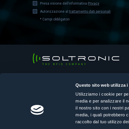
Presa visione dell’informativa
Privacy
Autorizzazione al
trattamento dati personali
* Campi obbligatori
Soltronic Srl
Sede legale
Questo sito web utilizza i
Viale Ungheria, 125 – 33100 Udine (UD)
Utilizziamo i cookie per pe
Sede operativa
media e per analizzare il n
Via Selvuzzis, 45/2 – 33100 Udine (UD)
il nostro sito con i nostri 
+39 0432 610108
|
info@soltronic.it
media, i quali potrebbero c
raccolto dal tuo utilizzo dei