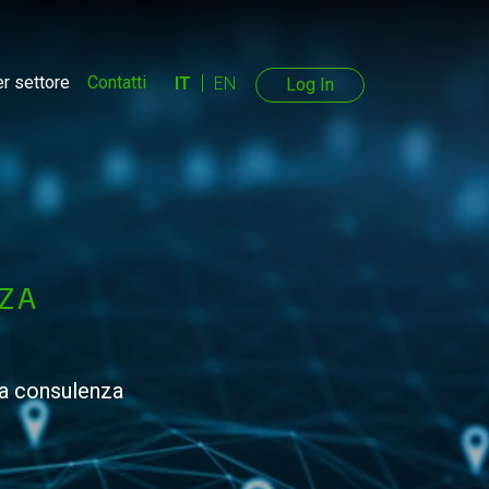
r settore
Contatti
IT
EN
Log In
NZA
na consulenza