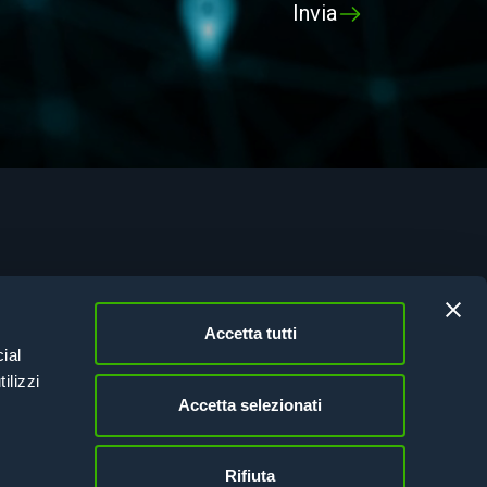
tificazioni
vacy Policy
Accetta tutti
kie Policy
ial
sione Italia 21-27
ilizzi
Accetta selezionati
Rifiuta