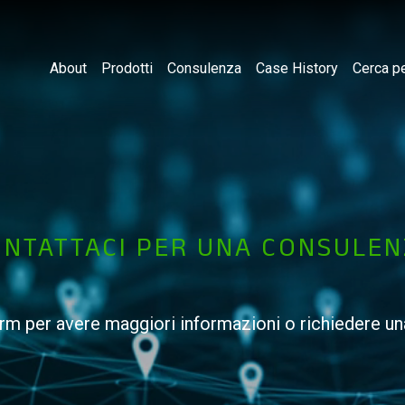
About
Prodotti
Consulenza
Case History
Cerca pe
NTATTACI PER UNA CONSULE
orm per avere maggiori informazioni o richiedere u