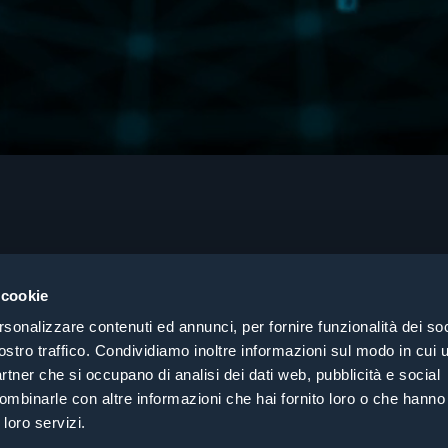
About
Cer
Prodotti
Pri
 cookie
Consulenza
Coo
rsonalizzare contenuti ed annunci, per fornire funzionalità dei soc
Case History
Coe
ostro traffico. Condividiamo inoltre informazioni sul modo in cui ut
Cerca per settore
partner che si occupano di analisi dei dati web, pubblicità e social
Contatti
ombinarle con altre informazioni che hai fornito loro o che hanno
 loro servizi.