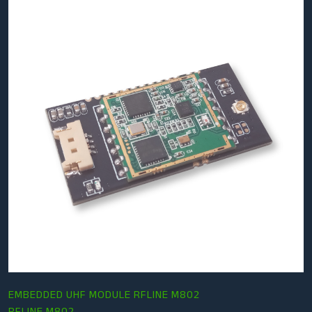
EMBEDDED UHF MODULE RFLINE M802
RFLINE M802