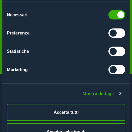
SISTEMA RFID. PER
Selezione
Necessari
del
ASSICURARTI IL MIGLIOR
consenso
RISULTATO.
Preferenze
Statistiche
Richiedici una consulenza
Marketing
CONTATTACI PER UNA
CONSULENZA
Mostra dettagli
Accetta tutti
Compila il form per avere maggiori informazioni
o richiedere una consulenza
Accetta selezionati