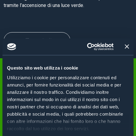
tramite l’accensione di una luce verde.
Torna indietro
Questo sito web utilizza i cookie
È IMPORTANTE
Utilizziamo i cookie per personalizzare contenuti ed
annunci, per fornire funzionalità dei social media e per
CONSIDERARE
analizzare il nostro traffico. Condividiamo inoltre
ATTENTAMENTE I REQUISITI
informazioni sul modo in cui utilizzi il nostro sito con i
nostri partner che si occupano di analisi dei dati web,
SPECIFICI DEL CASO D’USO
pubblicità e social media, i quali potrebbero combinarle
con altre informazioni che hai fornito loro o che hanno
PRIMA DI IMPLEMENTARE UN
raccolto dal tuo utilizzo dei loro servizi.