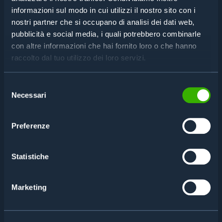
Come verificare e tracciare le matricole di tutte le
informazioni sul modo in cui utilizzi il nostro sito con i
componenti per gli apparati di una sala operatoria?
nostri partner che si occupano di analisi dei dati web,
Leggi
pubblicità e social media, i quali potrebbero combinarle
con altre informazioni che hai fornito loro o che hanno
raccolto dal tuo utilizzo dei loro servizi.
Selezione
MEDICALE
Necessari
del
Come evitare che gli utensili miniaturizzati non
consenso
finiscano per errore nelle confezioni di prodotto?
Leggi
Preferenze
Statistiche
OTTICA
Marketing
Come organizzare rapidamente lotti di produzione
con varie caratteristiche di lavorazione?
Leggi