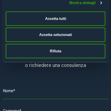
Mostra dettagli
Accetta tutti
CONTATTACI PER UNA
Accetta selezionati
CONSULENZA
Rifiuta
Compila il form per avere maggiori informazioni
o richiedere una consulenza