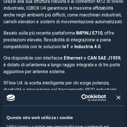
Grazie alla sua struttura robusta e ai connettori M12 di livello
industriale, IQBOX U4 garantisce la massima affidabilità
anche negli ambienti più difficili, come macchinari industriali,
carrelli elevatori e sistemi di movimentazione automatizzati.
Basato sulla più recente piattaforma
IMPINJ E710
, offre
prestazioni elevate, flessibilità di integrazione e piena
compatibilità con le soluzioni
IoT
e
Industria 4.0
.
Ora disponibile con interfacce
Ethernet
e
CAN SAE J1939
,
è dotato di un’antenna a lungo raggio integrata e di tre porte
aggiuntive per antenne esterne.
RFline U4: la scelta intelligente per chi esige potenza,
durabilità e innovazione nel tracciamento RFID industriale.
Request Information
Questo sito web utilizza i cookie
Utilizziamo i cookie per personalizzare contenuti ed