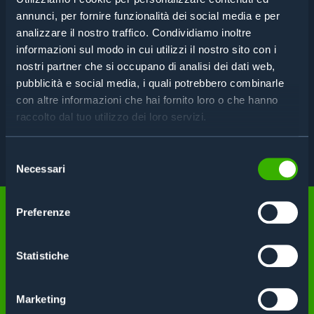
annunci, per fornire funzionalità dei social media e per
analizzare il nostro traffico. Condividiamo inoltre
informazioni sul modo in cui utilizzi il nostro sito con i
CARATTERISTICHE
nostri partner che si occupano di analisi dei dati web,
pubblicità e social media, i quali potrebbero combinarle
con altre informazioni che hai fornito loro o che hanno
SPECIFICHE
raccolto dal tuo utilizzo dei loro servizi.
SCHEDA TECNICA
Selezione
Necessari
del
consenso
Preferenze
Non trovi quello di cui hai
Statistiche
bisogno?
Marketing