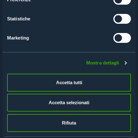
CONTATTACI PER UNA
Statistiche
CONSULENZA
Marketing
Compila il form per avere maggiori informazioni
o richiedere una consulenza
Mostra dettagli
Accetta tutti
Accetta selezionati
Rifiuta