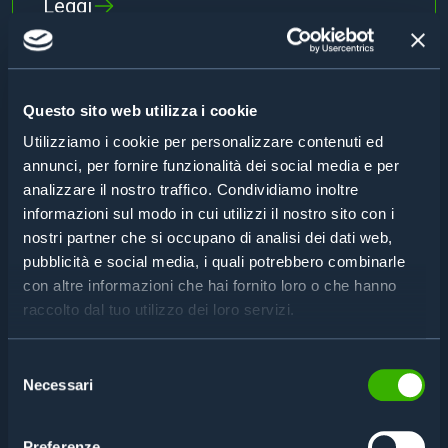
Leggi
Questo sito web utilizza i cookie
MEDICALE
Utilizziamo i cookie per personalizzare contenuti ed
Come evitare che gli utensili miniaturizzati non
annunci, per fornire funzionalità dei social media e per
finiscano per errore nelle confezioni di prodotto?
Leggi
analizzare il nostro traffico. Condividiamo inoltre
informazioni sul modo in cui utilizzi il nostro sito con i
nostri partner che si occupano di analisi dei dati web,
pubblicità e social media, i quali potrebbero combinarle
con altre informazioni che hai fornito loro o che hanno
OTTICA
raccolto dal tuo utilizzo dei loro servizi.
Come organizzare rapidamente lotti di produzione
con varie caratteristiche di lavorazione?
Selezione
Leggi
Necessari
del
consenso
Preferenze