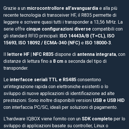
Grazie a un
microcontrollore all’avanguardia
e alla più
recente tecnologia di transceiver HF, il R835 permette di
leggere e scrivere quasi tutti i transponder a 13,56 MHz. La
serie offre
cinque configurazioni diverse
compatibili con
gli standard RFID principali:
ISO 14443A/B (T=CL)
,
ISO
15693
,
ISO 18092 / ECMA-340 (NFC)
e
ISO 18000-3
.
Il
lettore HF | NFC R835
dispone di
antenna integrata
, con
distanze di lettura fino a
8 cm
a seconda del tipo di
transponder.
Le
interfacce seriali TTL e RS485
consentono
un’integrazione rapida con elettroniche esistenti o lo
sviluppo di nuove applicazioni di identificazione ad alte
prestazioni. Sono inoltre disponibili versioni
USB e USB HID
con interfaccia PC/SC, ideali per soluzioni di pagamento.
L’hardware IQBOX viene fornito con un
SDK completo
per lo
sviluppo di applicazioni basate su controller, Linux o