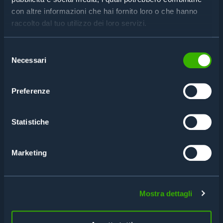
con altre informazioni che hai fornito loro o che hanno
raccolto dal tuo utilizzo dei loro servizi.
Selezione
Necessari
del
consenso
Preferenze
Statistiche
Marketing
HF | NFC EMBEDDED MODULE
IQBOX M900
Mostra dettagli