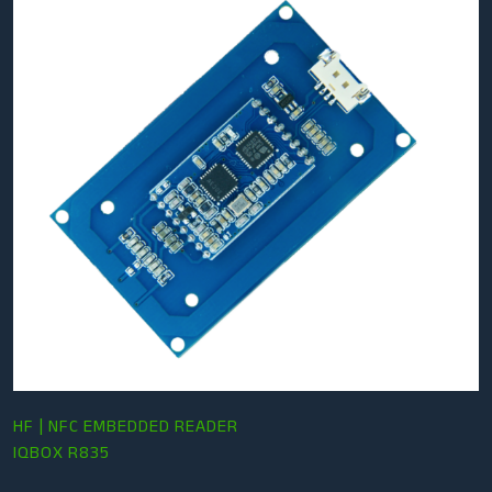
HF | NFC EMBEDDED READER
IQBOX R835