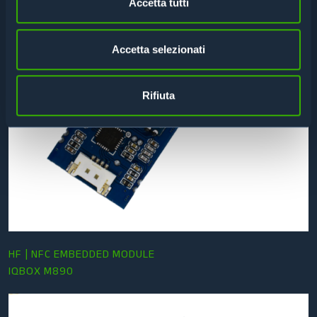
Accetta tutti
Accetta selezionati
Rifiuta
HF | NFC EMBEDDED MODULE
IQBOX M890