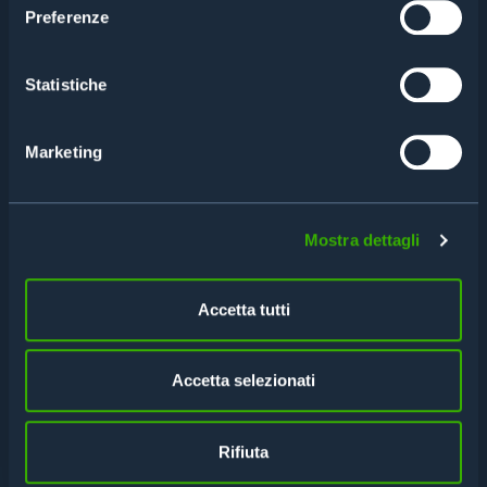
Preferenze
Statistiche
CONTATTACI PER UNA
CONSULENZA
Marketing
Compila il form per avere maggiori informazioni
Mostra dettagli
o richiedere una consulenza
Accetta tutti
Accetta selezionati
Rifiuta