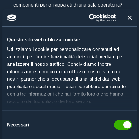
componenti per gli apparati di una sala operatoria?
Leggi
Questo sito web utilizza i cookie
MEDICALE
Utilizziamo i cookie per personalizzare contenuti ed
Come evitare che gli utensili miniaturizzati non
annunci, per fornire funzionalità dei social media e per
finiscano per errore nelle confezioni di prodotto?
analizzare il nostro traffico. Condividiamo inoltre
Leggi
informazioni sul modo in cui utilizzi il nostro sito con i
nostri partner che si occupano di analisi dei dati web,
pubblicità e social media, i quali potrebbero combinarle
con altre informazioni che hai fornito loro o che hanno
raccolto dal tuo utilizzo dei loro servizi.
OTTICA
Come organizzare rapidamente lotti di produzione
Selezione
con varie caratteristiche di lavorazione?
Necessari
del
Leggi
consenso