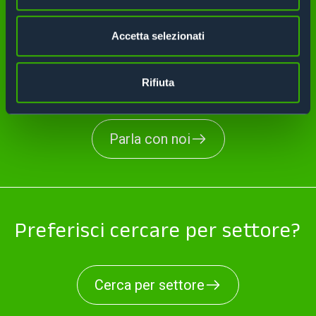
Accetta selezionati
Non trovi quello di cui hai
bisogno?
Rifiuta
Parla con noi
Preferisci cercare per settore?
Cerca per settore