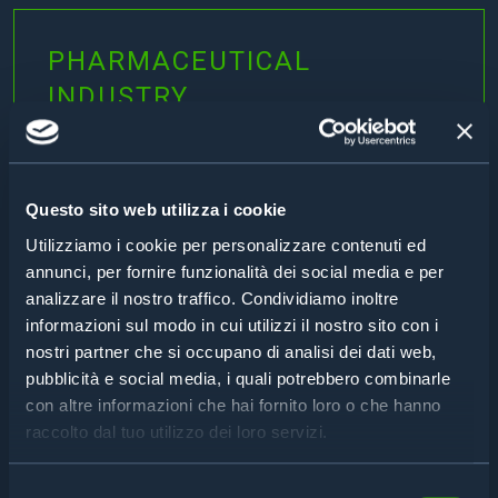
PHARMACEUTICAL
INDUSTRY
How can you verify and track the serial numbers of
all components used in operating room equipment?
Read
Questo sito web utilizza i cookie
Utilizziamo i cookie per personalizzare contenuti ed
annunci, per fornire funzionalità dei social media e per
MEDICAL APPLICATION
analizzare il nostro traffico. Condividiamo inoltre
informazioni sul modo in cui utilizzi il nostro sito con i
How can you prevent miniaturized tools from
nostri partner che si occupano di analisi dei dati web,
accidentally ending up in product packaging?
pubblicità e social media, i quali potrebbero combinarle
Read
con altre informazioni che hai fornito loro o che hanno
raccolto dal tuo utilizzo dei loro servizi.
Selezione