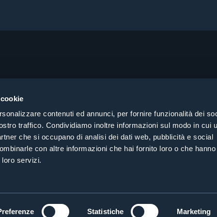
About
Pri
Products
Coo
 cookie
Consulting
Coh
rsonalizzare contenuti ed annunci, per fornire funzionalità dei soc
Case History
Cer
ostro traffico. Condividiamo inoltre informazioni sul modo in cui ut
Search by sector
partner che si occupano di analisi dei dati web, pubblicità e social
Contacts
ombinarle con altre informazioni che hai fornito loro o che hanno
 loro servizi.
Preferenze
Statistiche
Marketing
369822 | P.IVA 03120310309 | SDI T04ZHR3