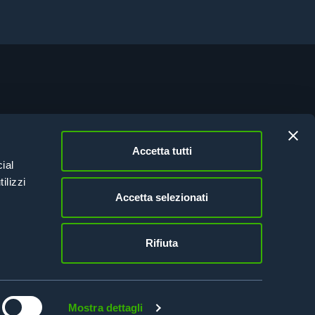
vacy Policy
kie Policy
Accetta tutti
esion Italy 21-27
ial
tifications
ilizzi
Accetta selezionati
Rifiuta
Mostra dettagli