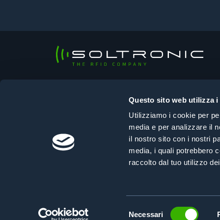
Soltronic Srl
Sede legale
Questo sito web utilizza i
Viale Ungheria, 125 – 33100 Udine (UD)
Utilizziamo i cookie per pe
Sede operativa
media e per analizzare il n
Via Selvuzzis, 45/2 – 33100 Udine (UD)
il nostro sito con i nostri 
+39 0432 610108
|
info@soltronic.it
media, i quali potrebbero c
raccolto dal tuo utilizzo dei
Selezione
Necessari
Soltronic Srl | Cap. soc. 20.000,00 € i.v. | Numero REA UD-