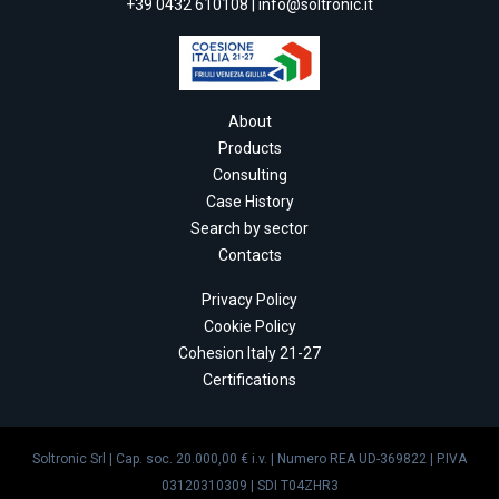
+39 0432 610108
|
info@soltronic.it
About
Products
Consulting
Case History
Search by sector
Contacts
Privacy Policy
Cookie Policy
Cohesion Italy 21-27
Certifications
Soltronic Srl | Cap. soc. 20.000,00 € i.v. | Numero REA UD-369822 | P.IVA
03120310309 | SDI T04ZHR3