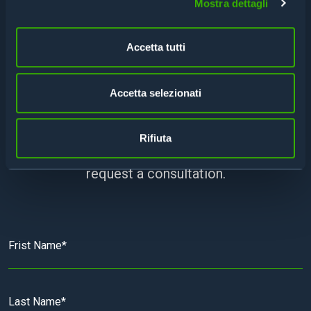
Mostra dettagli
Accetta tutti
CONTACT US FOR A
CONSULTATION
Accetta selezionati
Rifiuta
Fill out the form to get more information or
request a consultation.