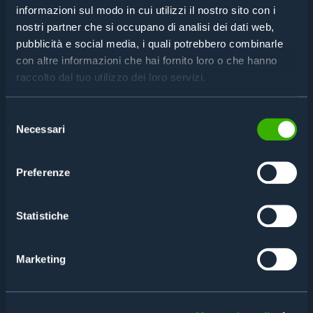
How can you verify and track the serial numbers of
informazioni sul modo in cui utilizzi il nostro sito con i
all components used in operating room equipment?
nostri partner che si occupano di analisi dei dati web,
Read
pubblicità e social media, i quali potrebbero combinarle
con altre informazioni che hai fornito loro o che hanno
raccolto dal tuo utilizzo dei loro servizi.
MEDICAL APPLICATION
Selezione
Necessari
del
How can you prevent miniaturized tools from
consenso
accidentally ending up in product packaging?
Read
Preferenze
Statistiche
EYEWEAR MANUFACTURER
Marketing
How can you quickly organize production batches
with different processing characteristics?
Read