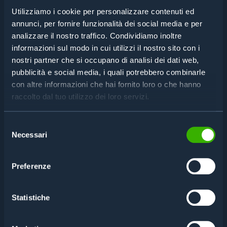
Utilizziamo i cookie per personalizzare contenuti ed
annunci, per fornire funzionalità dei social media e per
OTTICA
analizzare il nostro traffico. Condividiamo inoltre
Come organizzare rapidamente lotti di produzione
informazioni sul modo in cui utilizzi il nostro sito con i
con varie caratteristiche di lavorazione?
nostri partner che si occupano di analisi dei dati web,
Leggi
pubblicità e social media, i quali potrebbero combinarle
con altre informazioni che hai fornito loro o che hanno
raccolto dal tuo utilizzo dei loro servizi.
Selezione
Necessari
CONTATTACI PER UNA
del
consenso
CONSULENZA
Preferenze
Compila il form per avere maggiori informazioni
Statistiche
o richiedere una consulenza