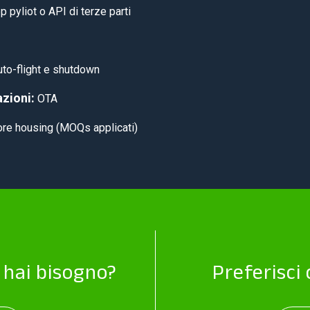
p pyliot o API di terze parti
auto-flight e shutdown
zioni:
OTA
lore housing (MOQs applicati)
i hai bisogno?
Preferisci