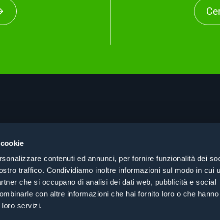
Cer
About
Cer
Prodotti
Pri
 cookie
Consulenza
Coo
rsonalizzare contenuti ed annunci, per fornire funzionalità dei soc
Case History
Coe
ostro traffico. Condividiamo inoltre informazioni sul modo in cui ut
Cerca per settore
partner che si occupano di analisi dei dati web, pubblicità e social
Contatti
ombinarle con altre informazioni che hai fornito loro o che hanno
 loro servizi.