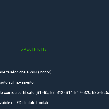
SPECIFICHE
lle telefoniche e WiFi (indoor)
basato sul movimento
le con reti certificate (B1–B5, B8, B12–B14, B17–B20, B25–B26,
abile e LED di stato frontale