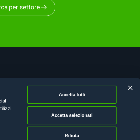
ca per settore
tificazioni
vacy Policy
Accetta tutti
kie Policy
ial
sione Italia 21-27
ilizzi
Accetta selezionati
Rifiuta