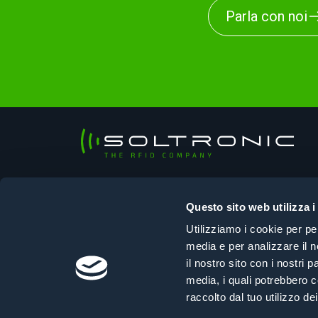
Parla con noi
Soltronic Srl
Sede legale
Questo sito web utilizza i
Viale Ungheria, 125 – 33100 Udine (UD)
Utilizziamo i cookie per pe
Sede operativa
media e per analizzare il n
Via Selvuzzis, 45/2 – 33100 Udine (UD)
il nostro sito con i nostri 
+39 0432 610108
|
info@soltronic.it
media, i quali potrebbero c
raccolto dal tuo utilizzo dei