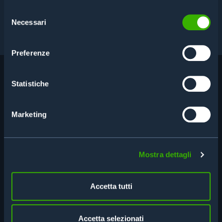
Selezione
Necessari
del
SCHEDA TECNICA
consenso
Preferenze
PRODOTTI CORRELATI
Statistiche
Marketing
Mostra dettagli
Accetta tutti
Accetta selezionati