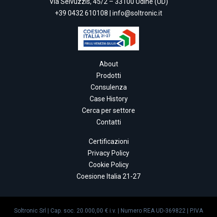
Via Selvuzzis, 45/2 – 33100 Udine (UD)
+39 0432 610108
|
info@soltronic.it
About
Prodotti
Consulenza
Case History
Cerca per settore
Contatti
Certificazioni
Privacy Policy
Cookie Policy
Coesione Italia 21-27
Soltronic Srl | Cap. soc. 20.000,00 € i.v. | Numero REA UD-369822 | P.IVA