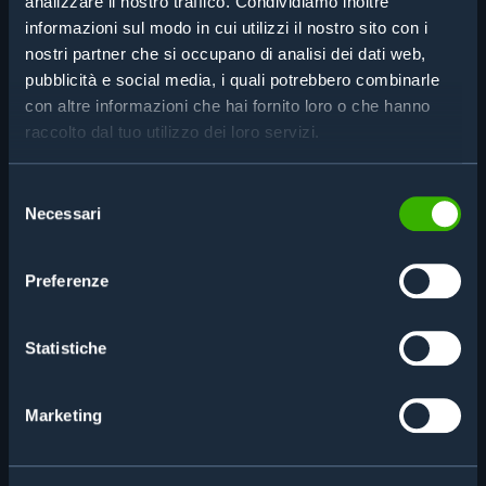
PRODOTTI CORRELATI
analizzare il nostro traffico. Condividiamo inoltre
informazioni sul modo in cui utilizzi il nostro sito con i
nostri partner che si occupano di analisi dei dati web,
pubblicità e social media, i quali potrebbero combinarle
con altre informazioni che hai fornito loro o che hanno
raccolto dal tuo utilizzo dei loro servizi.
Selezione
Necessari
del
consenso
Preferenze
Statistiche
Marketing