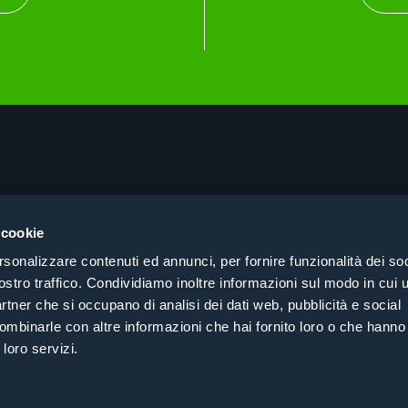
About
Cer
Prodotti
Pri
 cookie
Consulenza
Coo
rsonalizzare contenuti ed annunci, per fornire funzionalità dei soc
Case History
Coe
ostro traffico. Condividiamo inoltre informazioni sul modo in cui ut
Cerca per settore
partner che si occupano di analisi dei dati web, pubblicità e social
Contatti
ombinarle con altre informazioni che hai fornito loro o che hanno
 loro servizi.