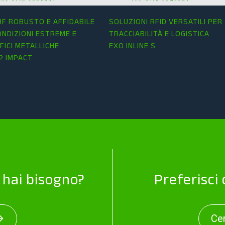
HF ROBUSTO E AFFIDABILE
SOLUZIONI RFID VERSATILI PER
ONDIZIONI ESTREME E
TRACCIABILITÀ E LOGISTICA
FICI METALLICHE
EXO INLINE S
 IMPACT
i hai bisogno?
Preferisci
Cer