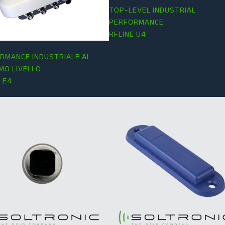
TOP-LEVEL INDUSTRIAL
PERFORMANCE
RFLINE U4
RMANCE INDUSTRIALE AL
MO LIVELLO.
 E4