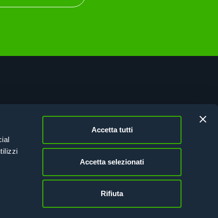
tificazioni
vacy Policy
Accetta tutti
kie Policy
ial
sione Italia 21-27
ilizzi
Accetta selezionati
Rifiuta