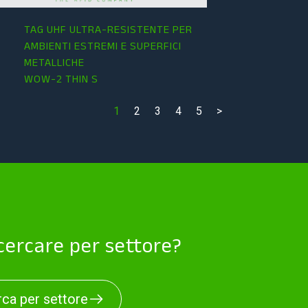
TAG UHF ULTRA-RESISTENTE PER
AMBIENTI ESTREMI E SUPERFICI
METALLICHE
WOW-2 THIN S
1
2
3
4
5
>
 cercare per settore?
ca per settore