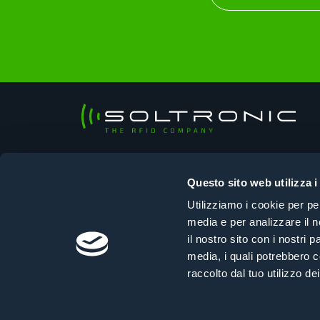
Soltronic Srl
Sede legale
Questo sito web utilizza i
Viale Ungheria, 125 – 33100 Udine (UD)
Utilizziamo i cookie per pe
Sede operativa
media e per analizzare il n
Via Selvuzzis, 45/2 – 33100 Udine (UD)
il nostro sito con i nostri 
+39 0432 610108
|
info@soltronic.it
media, i quali potrebbero c
raccolto dal tuo utilizzo dei