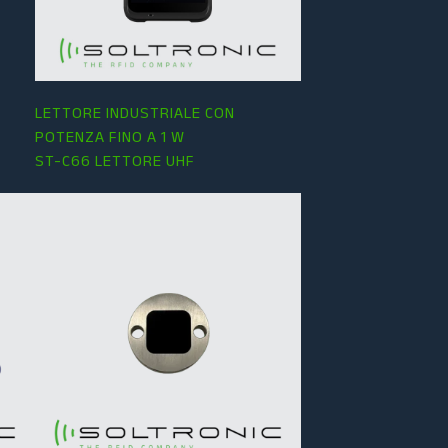
LETTORE INDUSTRIALE CON
POTENZA FINO A 1 W
ST-C66 LETTORE UHF