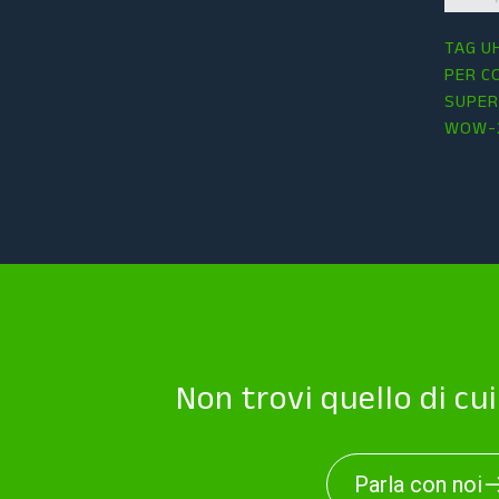
TAG U
PER C
SUPER
WOW-2
Non trovi quello di cu
Parla con noi