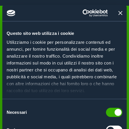
IT IS IMPORTANT TO
CAREFULLY CONSIDER THE
Questo sito web utilizza i cookie
Utilizziamo i cookie per personalizzare contenuti ed
SPECIFIC REQUIREMENTS OF
annunci, per fornire funzionalità dei social media e per
analizzare il nostro traffico. Condividiamo inoltre
THE USE CASE BEFORE
informazioni sul modo in cui utilizzi il nostro sito con i
nostri partner che si occupano di analisi dei dati web,
IMPLEMENTING AN RFID
pubblicità e social media, i quali potrebbero combinarle
SYSTEM, TO ENSURE THE
con altre informazioni che hai fornito loro o che hanno
raccolto dal tuo utilizzo dei loro servizi.
BEST RESULT.
Selezione
Necessari
del
consenso
Request a consultation